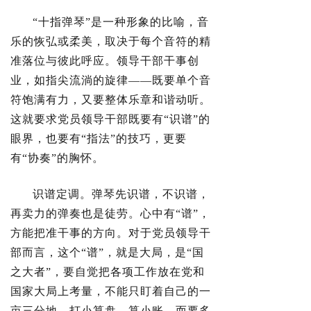
“十指弹琴”是一种形象的比喻，音
乐的恢弘或柔美，取决于每个音符的精
准落位与彼此呼应。领导干部干事创
业，如指尖流淌的旋律——既要单个音
符饱满有力，又要整体乐章和谐动听。
这就要求党员领导干部既要有“识谱”的
眼界，也要有“指法”的技巧，更要
有“协奏”的胸怀。
识谱定调。弹琴先识谱，不识谱，
再卖力的弹奏也是徒劳。心中有“谱”，
方能把准干事的方向。对于党员领导干
部而言，这个“谱”，就是大局，是“国
之大者”，要自觉把各项工作放在党和
国家大局上考量，不能只盯着自己的一
亩三分地，打小算盘、算小账，而要多