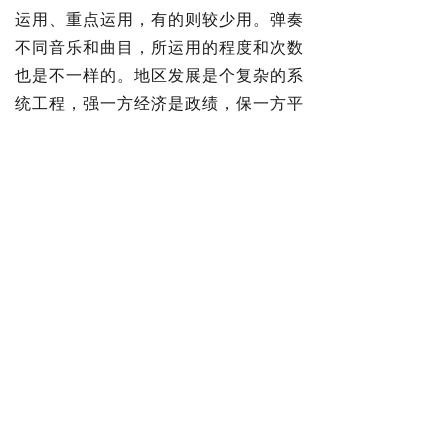
运用、重点运用，有的则较少用。弹奏
不同音乐和曲目，所运用的程度和次数
也是不一样的。地区发展是个复杂的系
统工程，强一方经济是政绩，保一方平
安、富一方百姓、美一方家园、续一方
文脉、树一方正气，同样也是政绩。必
须强化系统观念，增强工作协同性。要
统筹好发展的整首曲子，综合考量地区
政治和经济、现实和历史、物质和文
化、发展和民生、资源和生态，有的放
矢开展工作，如此才能奏出和谐悦耳的
协奏曲。
“审大小而图之，酌缓急而布之，
连上下而通之，衡内外而施之。”新征
程上，改革发展稳定任务千头万绪，善