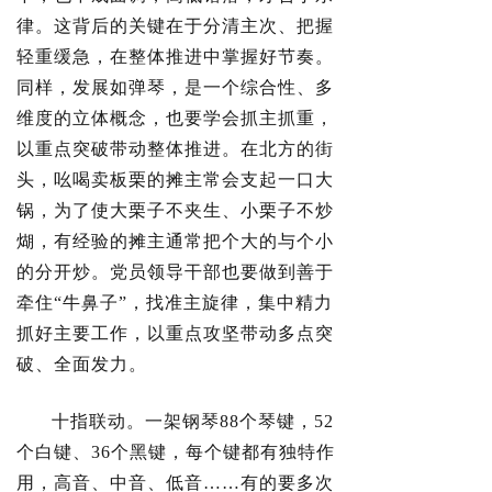
律。这背后的关键在于分清主次、把握
轻重缓急，在整体推进中掌握好节奏。
同样，发展如弹琴，是一个综合性、多
维度的立体概念，也要学会抓主抓重，
以重点突破带动整体推进。在北方的街
头，吆喝卖板栗的摊主常会支起一口大
锅，为了使大栗子不夹生、小栗子不炒
煳，有经验的摊主通常把个大的与个小
的分开炒。党员领导干部也要做到善于
牵住“牛鼻子”，找准主旋律，集中精力
抓好主要工作，以重点攻坚带动多点突
破、全面发力。
十指联动。一架钢琴88个琴键，52
个白键、36个黑键，每个键都有独特作
用，高音、中音、低音……有的要多次