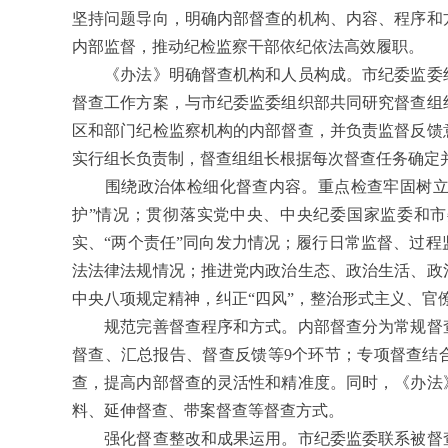
坚持问题导向，明确内部督查的机构、内容、程序和
内部监督，推动纪检监察干部依纪依法高效履职。
《办法》明确督查机构和人员构成。市纪委监委纪
督查工作方案，与市纪委监委组织部共同研究督查组
区和部门纪检监察机构的内部督查，并负责监督反馈
实行组长负责制，督查组组长根据每次督查任务确定
围绕政治体检细化督查内容。重点检查牢固树立“四
护”情况；贯彻落实党中央、中央纪委国家监委和
实、“两个责任”同向发力情况；履行日常监督、过
法法律法规情况；推进党内政治生态、政治生活、政
中央八项规定精神，纠正“四风”，整治形式主义、官
规范完善督查程序和方式。内部督查分为常规督查
督查、汇总报告、督查反馈等9个环节；专项督查结
查，提高内部督查的灵活性和精准度。同时，《办法
料、延伸督查、带案督查等督查方式。
强化督查整改和成果运用。市纪委监委联系被督查