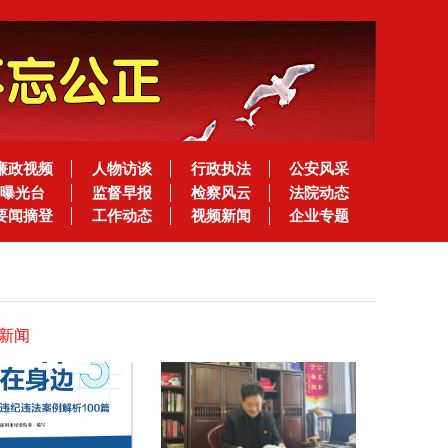
廉政视频
人物访谈
行政执法
公安风采
曝光台
监督早报
检察风云
法院动态
要闻摘登
工作动态
视频新闻
企业专题
新闻