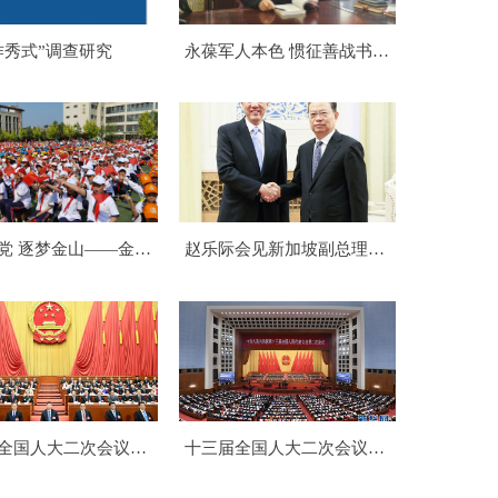
作秀式”调查研究
永葆军人本色 惯征善战书写
时代楷模
党 逐梦金山——金山
赵乐际会见新加坡副总理张
021年体育艺术节开幕
志贤
艺演出
全国人大二次会议在
十三届全国人大二次会议在
京开幕