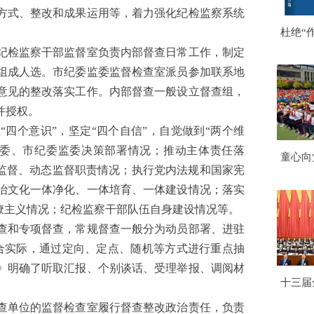
方式、整改和成果运用等，着力强化纪检监察系统
杜绝“
检监察干部监督室负责内部督查日常工作，制定
组成人选。市纪委监委监督检查室派员参加联系地
意见的整改落实工作。内部督查一般设立督查组，
并授权。
个意识”，坚定“四个自信”，自觉做到“两个维
市委、市纪委监委决策部署情况；推动主体责任落
童心向
程监督、动态监督职责情况；执行党内法规和国家宪
学校2
治文化一体净化、一体培育、一体建设情况；落实
式暨文
僚主义情况；纪检监察干部队伍自身建设情况等。
和专项督查，常规督查一般分为动员部署、进驻
合实际，通过定向、定点、随机等方式进行重点抽
》明确了听取汇报、个别谈话、受理举报、调阅材
十三届
京闭幕
单位的监督检查室履行督查整改政治责任，负责