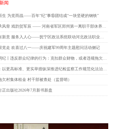
新闻
而生 为党而战——百年“纪”事⑮团结成“一块坚硬的钢铁”
武韵承风骨 戏韵贺军辰 —— 河南省军区郑州第一离职干部休养所八一文艺演出 致敬革命老兵
普法有新意 服务入人心——抚宁区政法系统联动河北政法职业学院宣讲团推动法治宣传服务走进基层一线
跟党走 欢喜过八一——庆祝建军99周年主题慰问活动侧记
知纪明纪丨违反群众纪律的行为：克扣群众财物，或者违规拖欠群众钱款
李伟：以更高标准、更实举措纵深推进纪检监察工作规范化法治化正规化建设
拖欠村集体租金 村干部被查处（监督哨）
方正出版社2026年7月新书新盘