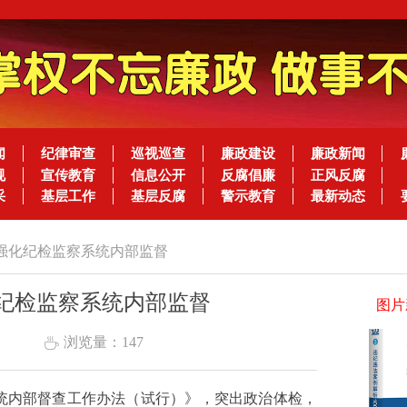
闻
纪律审查
巡视巡查
廉政建设
廉政新闻
规
宣传教育
信息公开
反腐倡廉
正风反腐
采
基层工作
基层反腐
警示教育
最新动态
 强化纪检监察系统内部监督
化纪检监察系统内部监督
图片
浏览量：
147
ꄘ
统内部督查工作办法（试行）》，突出政治体检，